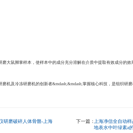
研磨大鼠脚掌样本，使样本中的成分充分溶解在介质中提取有效成分的效
磨机及冷冻研磨机的创新者&mdash;&mdash;掌握核心科技，是组织研
仪研磨破碎人体骨骼-上海
下一篇：
上海净信全自动样品
地表水中叶绿素a