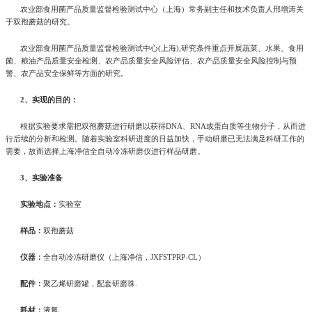
农业部食用菌产品质量监督检验测试中心（上海）常务副主任和技术负责人邢增涛关
于双孢蘑菇的研究。
农业部食用菌产品质量监督检验测试中心(上海),研究条件重点开展蔬菜、水果、食用
菌、粮油产品质量安全检测、农产品质量安全风险评估、农产品质量安全风险控制与预
警、农产品安全保鲜等方面的研究。
2、实现的目的：
根据实验要求需把双孢蘑菇进行研磨以获得DNA、RNA或蛋白质等生物分子，从而进
行后续的分析和检测。随着实验室科研进度的日益加快，手动研磨已无法满足科研工作的
需要，故而选择上海净信全自动冷冻研磨仪进行样品研磨。
3、实验准备
实验地点：
实验室
样品：
双孢蘑菇
仪器：
全自动冷冻研磨仪（上海净信，JXFSTPRP-CL）
配件：
聚乙烯研磨罐，配套研磨珠.
耗材：
液氮