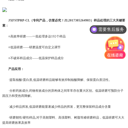
JXFSTPRP-CL（专利产品，仿冒必究！ZL2017305264903）样品处理的三大关键要
素：
需要售后服务
○高效率研磨——一批处理多达192个样品
○低温研磨——研磨温度可自定义调节
○不破坏样品成分——低温保护样品成分
产品应用：
·提取核酸/蛋白质,低温研磨样品能够有效抑制核酸降解、保留蛋白质活性。
·分析药效成分,药物有效成分的异构体之间常常存在重大区别。低温研磨可预防分子
因压力和受热而降解。
·减少样品挥发,低温研磨能显著减少样品的挥发，更完整保留样品成分含量
·研磨韧性/硬性样品,对于高韧塑料、高强塑料、树脂等难研磨样品，低温研磨可大大
提高研磨效果及效率