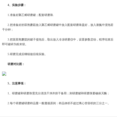
4、实验步骤：
1.准备好聚乙烯研磨罐；配套研磨珠.
2.把准备好的双孢蘑菇放入聚乙烯研磨罐中放入配套研磨珠盖好，放入液氮中浸泡若
干分钟；
3.把装双孢蘑菇的罐子侵泡后，取出放入冷冻研磨仪中，设置参数启动，程序结束后
即可破碎为粉末状。
5.研磨完成后继续做后续实验。
研磨对比图：
5、注意事项：
1、研磨罐和研磨珠需充分清洗干净并烘干备用；则研磨罐和研磨珠要确保灭酶；
2.每个研磨罐研磨样品量一般遵循原则：样品体积不超过离心管容积的三分之一。