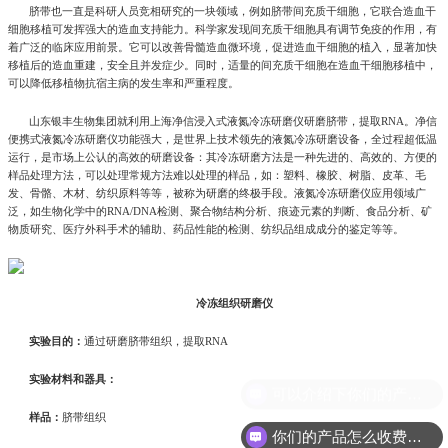
脐带也一直是科研人员竞相研究的一块领域，例如脐带间充质干细胞，它联合造血干
细胞移植可发挥强大的造血支持能力。科学家发现间充质干细胞具有调节免疫的作用，有
着广泛的临床应用前景。它可以改善骨髓造血微环境，促进造血干细胞的植入，显著加快
移植后的造血重建，安全且并发症少。同时，适量的间充质干细胞在造血干细胞移植中，
可以降低移植物抗宿主病的发生率和严重程度。
山东银丰生物集团就利用上海净信浸入式液氮冷冻研磨仪研磨脐带，提取RNA。净信
便携式液氮冷冻研磨仪功能强大，是世界上技术领先的液氮冷冻研磨设备，全过程超低温
运行，是市场上公认的高效的研磨设备：其冷冻研磨方法是一种先进的、高效的、方便的
样品处理方法，可以处理常规方法难以处理的样品，如：塑料、橡胶、树脂、皮革、毛
发、骨骼、木材、纺织原料等等，被称为研磨的终极手段。液氮冷冻研磨仪应用领域广
泛，如生物化学中的RNA/DNA检测、聚合物结构分析、痕迹元素的判断、食品分析、矿
物质研究、医疗外科手术的辅助、药品性能的检测、纺织品组成成分的鉴定等等。
冷冻组织研磨仪
实验目的：
通过研磨脐带组织，提取RNA
实验材料和器具：
可以介绍下你们的产品么?
样品：
脐带组织
你们的产品怎么收费的呢?