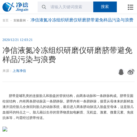
净信液氮冷冻组织研磨仪研磨脐带避免样品污染与浪费
首页
实验案例
2020/12/21 12:03:21
净信液氮冷冻组织研磨仪研磨脐带避免
样品污染与浪费
来源：
上海净信
脐带是哺乳类的连接胎儿和胎盘的管状结构，由两条动脉和一条静脉构成。脐带呈圆
柱状结构，内有两条脐动脉及一条脐静脉。脐带内有一条脐静脉，接受从母体来的新鲜血
液并流经胎儿全身回到胎儿的动脉系统，最后进入两条脐动脉流入胎盘至母体，这是胎儿
血循环的特点之一。胎儿藉以生存的营养物质如电解质、无机盐、激素、微量元素、免疫
抗体等，均需经过脐带传送。