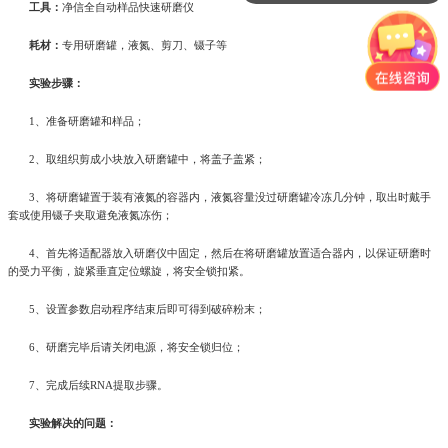
工具：
净信全自动样品快速研磨仪
耗材：
专用研磨罐，液氮、剪刀、镊子等
实验步骤：
1、准备研磨罐和样品；
2、取组织剪成小块放入研磨罐中，将盖子盖紧；
3、将研磨罐置于装有液氮的容器内，液氮容量没过研磨罐冷冻几分钟，取出时戴手
套或使用镊子夹取避免液氮冻伤；
4、首先将适配器放入研磨仪中固定，然后在将研磨罐放置适合器内，以保证研磨时
的受力平衡，旋紧垂直定位螺旋，将安全锁扣紧。
5、设置参数启动程序结束后即可得到破碎粉末；
6、研磨完毕后请关闭电源，将安全锁归位；
7、完成后续RNA提取步骤。
实验解决的问题：