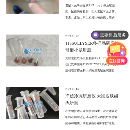
老鼠耳朵研磨提取RNA，用于做后续基
因、鼠疫病毒检测；因为老鼠耳朵含筋、
毛发、皮肤，所以相对比较难磨，用户之
前用手工配合液氮研磨，如此一来样本损
失比较多，而且研磨过程中存在污染导致
需要售后服务
样本活性降解。上海净信全自动样品快速
2021.01.22
研磨仪可批量处理样本，每个样本都是独
TISSUELYSER多样品研磨机
立离心管，不会交叉污染，用户可批量化
研磨小鼠肝脏
抽提基因组，大大提高了工作效率。
为快速提取小鼠肝脏的RNA、DNA上海净
信此次将使用TISSUELYSER系列多样品研
磨机在首都医科大学附属友谊医院进行此
次研磨提取实验；
2021.01.13
净信冷冻研磨仪|大鼠皮肤组
织研磨
在生物技术以及医学领域中，常常需要对
细胞或组织进行破碎处理从而提取所需要
的各种物质。细胞或组织破碎的方法包括
机械方法、物理方法、化学方法和生物化