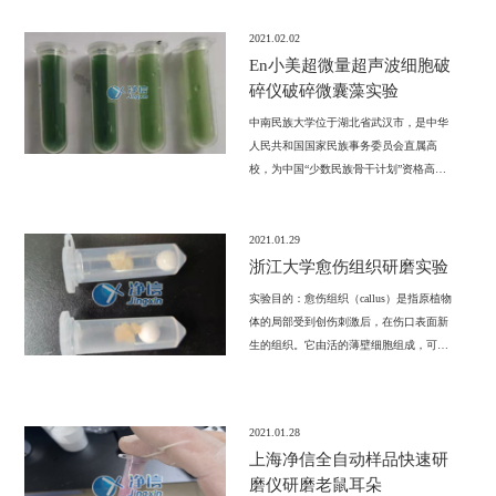
nucleic acid in soil, and the effect is better!
2021.02.02
En小美超微量超声波细胞破
碎仪破碎微囊藻实验
中南民族大学位于湖北省武汉市，是中华
人民共和国国家民族事务委员会直属高
校，为中国“少数民族骨干计划”资格高
校、全国深化创新创业教育改革示范高
校、中国高校行星科学联盟、湖北省“国内
一流大学建设高校”。
2021.01.29
浙江大学愈伤组织研磨实验
实验目的：愈伤组织（callus）是指原植物
体的局部受到创伤刺激后，在伤口表面新
生的组织。它由活的薄壁细胞组成，可起
源于植物体任何器官内各种组织的活细
胞。本次实验对象为愈伤组织，要求磨
细，而且冻液氮磨，后续用来提RNA。
2021.01.28
上海净信全自动样品快速研
磨仪研磨老鼠耳朵