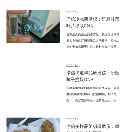
学方法等，其中机械法主要通过机械切力
的作用使组织细胞破碎，常用的装置有组
2020.12.21
织捣碎机、匀浆器、超声破碎仪等。
净信冷冻研磨仪：研磨甘蔗
叶片提取RNA
食糖是人类生活的必需品，我国是世界第
三大食糖生产国和第二大消费国，90%以
上的食糖来源于甘蔗，糖料作物一直是国
家中央强调要重点保障的农产品。但由于
甘蔗遗传背景复杂，且甘蔗的主要生产国
都是发展中国家，其基础研究一直是科研
2020.12.21
人员的研究重点。
净信快速样品研磨仪：研磨
柿子提取DNA
实验室里的老师需要用到研磨设备，来研
磨植物组织提DNA（比如柑橘、柿子之
类），偶尔需要研磨一些其他组织，由于
之前没有接触过我们的这类产品，我们便
和老师们一起做了此次的研磨实验。
2020.12.21
净信多样品组织研磨仪：树