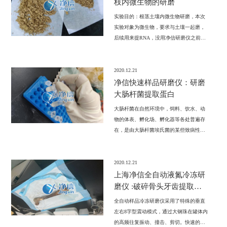
枝内微生物的研磨
实验目的：根茎土壤内微生物研磨，本次
实验对象为微生物，要求与土壤一起磨，
后续用来提RNA，没用净信研磨仪之前效
果一直很差。
2020.12.21
净信快速样品研磨仪：研磨
大肠杆菌提取蛋白
大肠杆菌在自然环境中，饲料、饮水、动
物的体表、孵化场、孵化器等各处普遍存
在，是由大肠杆菌埃氏菌的某些致病性血
清型菌株引起的疾病总称，也由一定血清
型的致病性大肠杆菌及其毒素引起的一种
肠道传染病。此次实验室里的老师需要用
2020.12.21
快速样品研磨仪来研磨菌类提取蛋白，比
上海净信全自动液氮冷冻研
如大肠杆菌、芽孢杆菌等类。
磨仪 :破碎骨头牙齿提取
DNA
全自动样品冷冻研磨仪采用了特殊的垂直
左右8字型震动模式，通过大钢珠在罐体内
的高频往复振动、撞击、剪切。快速的实