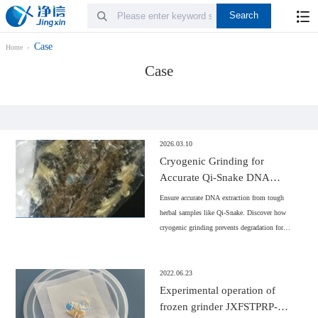
Case
Home
Case
2026.03.10
Cryogenic Grinding for
Accurate Qi-Snake DNA
Authentication
Ensure accurate DNA extraction from tough
herbal samples like Qi-Snake. Discover how
cryogenic grinding prevents degradation for
reliable PCR analysis.
2022.06.23
Experimental operation of
frozen grinder JXFSTPRP-CL