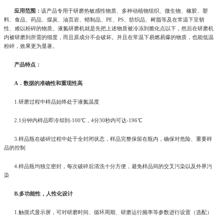
应用范围：
该产品专用于研磨热敏感性物质、多种动植物组织、微生物、橡胶、塑
料、食品、药品、煤炭、油页岩、蜡制品、PE、PS、纺织品、树脂等及在常温下呈韧
性、难以粉碎的物质。液氮研磨机就是先把上述物质被冷冻到脆化点以下，然后在研磨机
内被研磨到所需的细度，而且原成分不会破坏。并且在常温下易燃易爆的物质，也能低温
粉碎，效果更为显著。
产品特点：
A．数据的准确性和重现性高
1.研磨过程中样品始终处于液氮温度
2.1分钟内样品即冷却到-100℃，4分30秒内可达-196℃
3.样品瓶在破碎过程中处于全封闭状态，样品完整保留在瓶内，确保对危险、重要样
品的控制
4.样品瓶均独立密封，每次破碎后清洗十分方便，避免样品间的交叉污染以及外界污
染
B.多功能性，人性化设计
1.触摸式显示屏，可对研磨时间、循环周期、研磨运行频率等参数进行设置（选配）