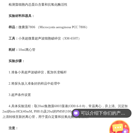
检测藻细胞内总蛋白含量和抗氧化酶活性
实验材料和器具：
样品：
微囊藻7806 （Microcystis aeruginosa PCC 7806）
工具：
小美超微量超声波细胞破碎仪（XM-650T）
耗材：
10ml离心管
实验步骤：
1.准备小美超声波破碎仪，配加长变幅杆
2.将探头放入准备好的样品中处理中
3.超声条件设置
4.具体实验流程：取20ml集胞藻6803藻液(OD0.6-0.8)，常温离心，弃上清。沉淀加
2ml的tris-HCl(40mM, PH8.0)及20ul的PMSF(100mM)，超声处理。超声后，4度离心，取
可以介绍下你们的产品么?
上清转移至新的离心管，用于蛋白定量和抗氧化酶活性检测。
注意：