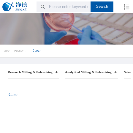
Case
Home
Product
Research Milling & Pulverizing
Analytical Milling & Pulverizing
Scient
Case