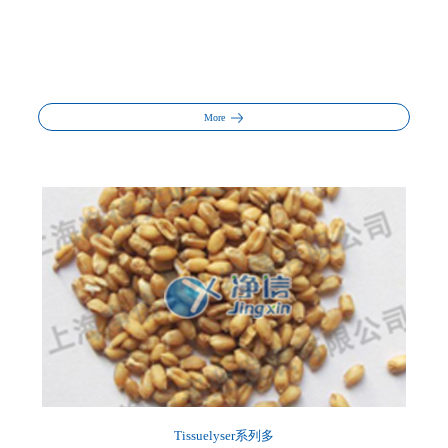
More
Tissuelyser系列多