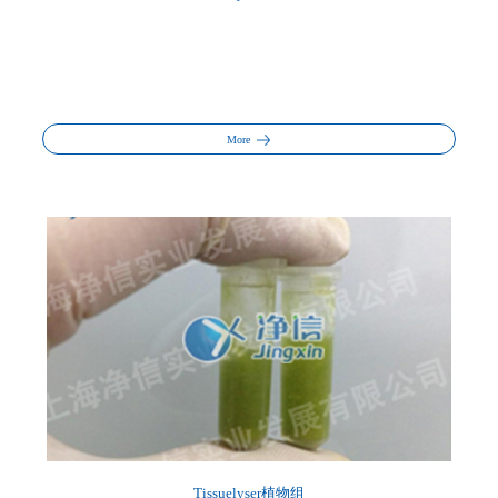
More
Tissuelyser植物组