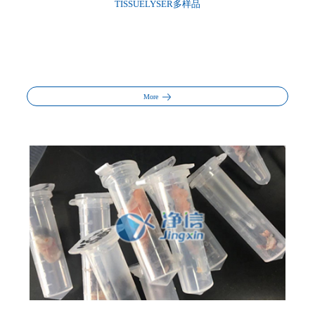
TISSUELYSER多样品
More