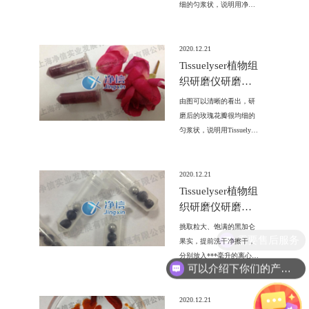
细的匀浆状，说明用净信
植物组织研磨仪玫瑰花瓣
效果非常良好，可以用于
后续转基因检测工作。
2020.12.21
Tissuelyser植物组
织研磨仪研磨玫
瑰花瓣的试验方
由图可以清晰的看出，研
法
磨后的玫瑰花瓣很均细的
匀浆状，说明用Tissuelyser
植物组织研磨仪玫瑰花瓣
效果非常良好，可以用于
后续提取工作。
2020.12.21
Tissuelyser植物组
织研磨仪研磨黑
加仑果实的试验
挑取粒大、饱满的黑加仑
需要售后服务
方法
果实，提前洗干净擦干，
分别放入***毫升的离心管
可以介绍下你们的产品么?
中。每个离心管中放入***
颗直径***毫米的研磨钢
珠，分别将离心管盖盖好
2020.12.21