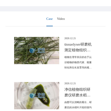
Case
Video
2020.12.21
tissuelyser研磨机
测定植物组织的
成分含量及酶活
植物生理学其目的在于认
识植物的物质代谢、能量
转化和生长发育等的规律
与机理、调节与控制以及
植物体内外环境条件对其
生命活动的影响。包括光
2020.12.21
合作用、植物代谢、植物
净信植物组织研
呼吸、植物水分生理、植
磨仪研磨水稻叶
物矿质营养、植物体内运
片的试验方法
由图可以清晰的看出，研
输、生长与发育、抗逆性
磨后的水稻叶片组织很均
和植物运动等研究内容。