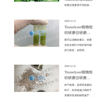
研磨仪需要用不同的条件
来处理，这里面主要涉及
研磨频率、研磨时间、研
磨温度和研磨珠的选择。
2020.12.21
以下是Tissuelyser系列多样
Tissuelyser植物组
品组织研磨仪针对一些典
织研磨仪研磨水
型样品的实验方法，仅供
稻叶片的试验方
图可以清晰的看出，研磨
参考。
法
后的水稻叶片组织很均细
的匀浆状，说明用
Tissuelyser植物组织研磨仪
玫瑰花瓣效果非常良好，
可以用于后续转基因检测
2020.12.21
工作。
Tissuelyser植物组
织研磨仪研磨玉
米种子的试验方
种子检测，选用高质量的
法
种子，杜绝或减少因种子
质量所造成的缺苗减产、
减少盲目性和冒险性，控
制有害杂草的蔓延和危
害，充分发挥栽培品种的