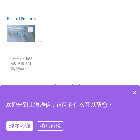
丰产特性，确保农业生产
安全。本文以玉米种子为
Related Products
样本，对玉米种子样本破
碎研磨。
Tissuelyser植物
组织研磨仪研
磨芹菜茎部组
织试验方法
Co selection
0
products
×
Package inquiry
欢迎来到上海净信，请问有什么可以帮您？
现在咨询
稍后再说