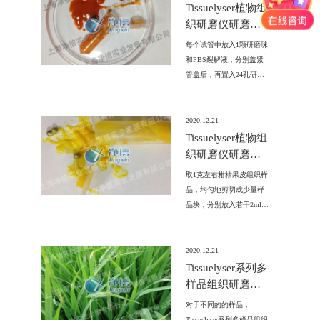
后，再置入研磨适配器
Tissuelyser植物组
中，将适配器固定在研磨
织研磨仪研磨枸
仪中。
杞组织的试验方
每个试管中放入1颗研磨珠
法
和PBS裂解液，分别盖紧
管盖后，再置入24孔研磨
适配器中，将适配器固定
在研磨仪中。 将
Tissuelyser植物组织研磨仪
2020.12.21
的参数按要求设置好。启
Tissuelyser植物组
动研磨器。 研磨完全停止
织研磨仪研磨柑
后，拿出研磨好的离心
桔果皮组织试验
取1克左右柑桔果皮组织样
管，打开管盖，取出研磨
方法
品，均匀地剪切成少量样
好的枸杞组织样品。
品块，分别放入若干2ml的
离心管中。每个试管中放
入2颗5mm直径的研磨钢珠
和800µL缓冲液，分别盖
2020.12.21
紧管盖后，再置入24孔研
Tissuelyser系列多
磨适配器中，将适配器固
样品组织研磨仪
定在研磨仪中。
研磨植物组织样
对于不同的的样品，
品典型实验方法
Tissuelyser系列多样品组织