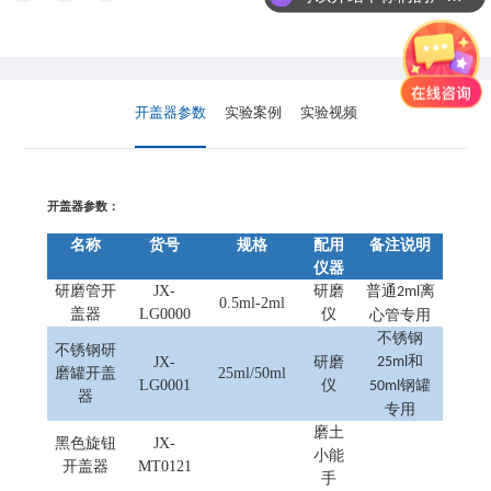
开盖器参数
实验案例
实验视频
开盖器参数：
名称
货号
规格
配用
备注说明
仪器
研磨管开
JX-
研磨
普通
离
2ml
0.5ml-2ml
盖器
LG0000
仪
心管专用
不锈钢
不锈钢研
和
JX-
研磨
25ml
磨罐开盖
25ml/50ml
LG0001
仪
钢罐
50ml
器
专用
磨土
黑色旋钮
JX-
小能
开盖器
MT0121
手