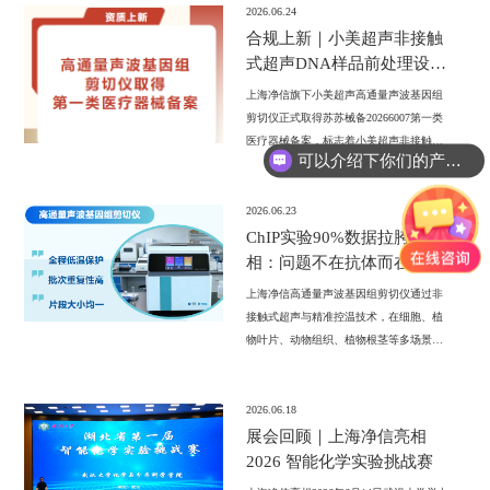
行，以专业服务为科研工作者保驾护航。
2026.06.24
合规上新｜小美超声非接触
式超声DNA样品前处理设备
全系列医疗器械备案完成
上海净信旗下小美超声高通量声波基因组
剪切仪正式取得苏苏械备20266007第一类
医疗器械备案，标志着小美超声非接触式
可以介绍下你们的产品么?
超声DNA样品前处理设备打通科研与临床
双赛道合规通道，可为基因组学、蛋白质
组学、临床测序等领域提供高通量的样本
2026.06.23
前处理解决方案。
ChIP实验90%数据拉胯的真
相：问题不在抗体而在染色
质打断
上海净信高通量声波基因组剪切仪通过非
接触式超声与精准控温技术，在细胞、植
物叶片、动物组织、植物根茎等多场景验
证中，实现200-600bp染色质片段的均一打
断，批次重复性高、无序列偏好，为ChIP-
qPCR和ChIP-seq实验提供可靠前处理方
2026.06.18
案。
展会回顾｜上海净信亮相
2026 智能化学实验挑战赛