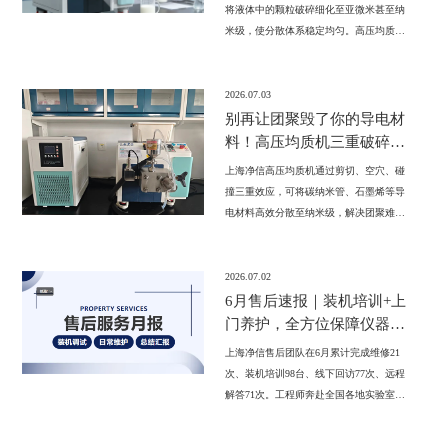
将液体中的颗粒破碎细化至亚微米甚至纳
米级，使分散体系稳定均匀。高压均质技
术广泛应用于乳制品、饮料、生物提取、
医药纳米制剂及化妆品等领域，适用于实
验室与中试场景。
2026.07.03
别再让团聚毁了你的导电材
料！高压均质机三重破碎，
分散到位
上海净信高压均质机通过剪切、空穴、碰
撞三重效应，可将碳纳米管、石墨烯等导
电材料高效分散至纳米级，解决团聚难
题。高压均质机设备最高压力达2070bar，
最小处理量仅25mL，配备耐磨阀芯与变频
直驱，广泛适用于新能源电池、5G导电
2026.07.02
胶、柔性屏电极等精细化工与材料科学领
6月售后速报｜装机培训+上
域。
门养护，全方位保障仪器稳
定运行
上海净信售后团队在6月累计完成维修21
次、装机培训98台、线下回访77次、远程
解答71次。工程师奔赴全国各地实验室，
通过上门装机实操培训、仪器巡检养护及
日常维护指导，全方位保障设备稳定运