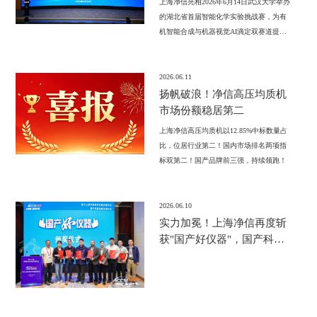
上海净信亮相2026年6月14日武汉大学举办
的湖北省首届智能化学实验挑战赛，为有
机智能合成与机器视觉AI滴定双赛道提供
研磨、均质、浓缩等六款智能化实验室设
备，助力湖北十余所高校学子探索AI与化
学的融合创新。
2026.06.11
扬帆破浪！净信高压均质机
市场份额稳居第二
上海净信高压均质机以12.85%中标数量占
比，位居行业第二！国内市场排名两项指
标双第二！国产品牌前三强，持续领跑！
2026.06.10
实力加冕！上海净信再度斩
获"国产好仪器"，国产科研
仪器正当时