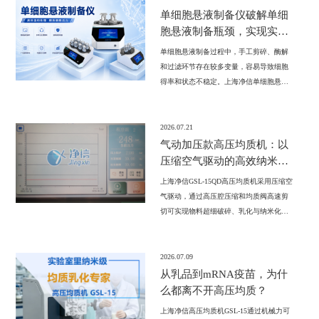
单细胞悬液制备仪破解单细
胞悬液制备瓶颈，实现实验
可重复性
单细胞悬液制备过程中，手工剪碎、酶解
和过滤环节存在较多变量，容易导致细胞
得率和状态不稳定。上海净信单细胞悬液
制备仪JX-DLDXB-4组织解离仪通过程序化
解离、精准控温和多通道独立运行，减少
人为实验误差，提高组织解离一致性，为
2026.07.21
单细胞实验提供了更加稳定的样本制备方
气动加压款高压均质机：以
案。
压缩空气驱动的高效纳米化
解决方案
上海净信GSL-15QD高压均质机采用压缩空
气驱动，通过高压腔压缩和均质阀高速剪
切可实现物料超细破碎、乳化与纳米化处
理，可将物料细化至100nm以下，适用于
生物医药、纳米材料、食品饮料、化妆品
及精细化工等领域，为实验室样品分散与
2026.07.09
均质提供高效解决方案。
从乳品到mRNA疫苗，为什
么都离不开高压均质？
上海净信高压均质机GSL-15通过机械力可