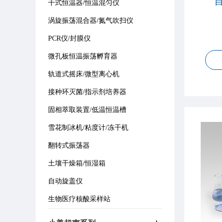
自
干式恒温器/恒温混匀仪
涡旋振荡混合器/氮气吹扫仪
PCR仪/封膜仪
微孔板恒温振荡孵育器
轨道式摇床/微型离心机
接种环灭菌/指示剂培养器
固相萃取装置/低温恒温槽
雪花制冰机/粘度计/冻干机
翻转式振荡器
土壤干燥箱/恒湿箱
自动旋盖仪
生物医疗核酸采样站