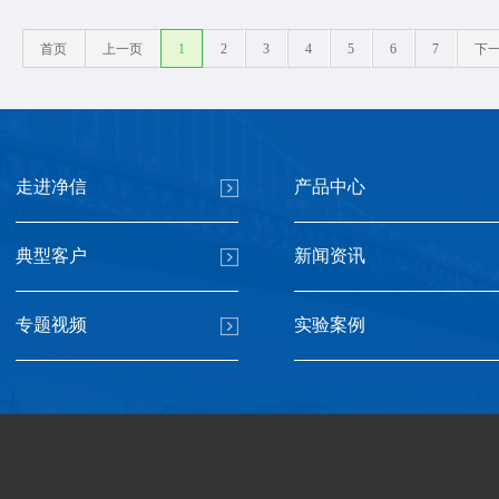
首页
上一页
1
2
3
4
5
6
7
下
走进净信
产品中心
典型客户
新闻资讯
专题视频
实验案例