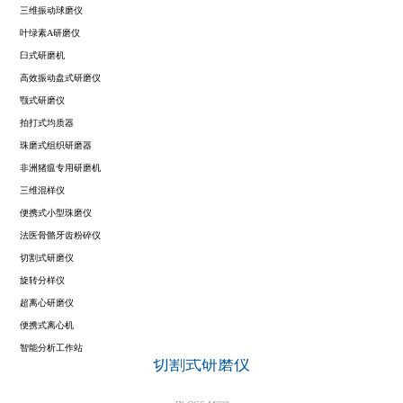
三维振动球磨仪
叶绿素A研磨仪
臼式研磨机
高效振动盘式研磨仪
颚式研磨仪
拍打式均质器
珠磨式组织研磨器
非洲猪瘟专用研磨机
三维混样仪
便携式小型珠磨仪
法医骨骼牙齿粉碎仪
切割式研磨仪
旋转分样仪
超离心研磨仪
便携式离心机
智能分析工作站
切割式研磨仪